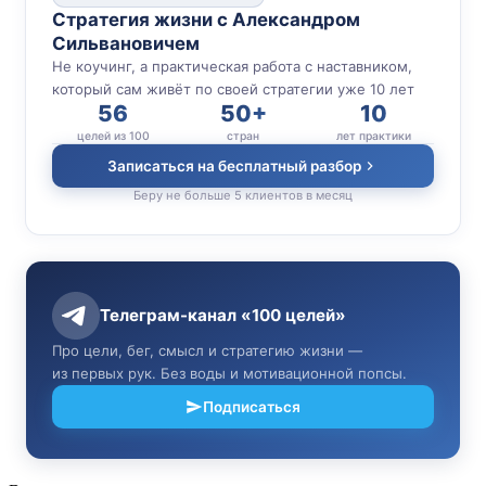
Стратегия жизни с Александром
Сильвановичем
Не коучинг, а практическая работа с наставником,
который сам живёт по своей стратегии уже 10 лет
56
50+
10
целей из 100
стран
лет практики
Записаться на бесплатный разбор
Беру не больше 5 клиентов в месяц
Телеграм-канал «100 целей»
Про цели, бег, смысл и стратегию жизни —
из первых рук. Без воды и мотивационной попсы.
Подписаться