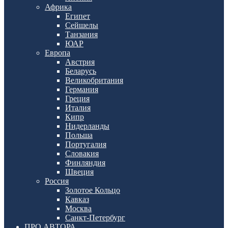
Африка
Египет
Сейшелы
Танзания
ЮАР
Европа
Австрия
Беларусь
Великобритания
Германия
Греция
Италия
Кипр
Нидерланды
Польша
Португалия
Словакия
Финляндия
Швеция
Россия
Золотое Кольцо
Кавказ
Москва
Санкт-Петербург
ПРО АВТОРА