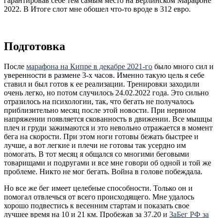
гарантировав себе тем самым место на Берлинском Марафоне
2022. В Итоге слот мне обошел что-то вроде в 312 евро.
Подготовка
После
марафона на Кипре в декабре 2021-го
было много сил и
уверенности в размене 3-х часов. Именно такую цель я себе
ставил и был готов к ее реализации. Тренировки заходили
очень легко, но потом случилось 24.02.2022 года. Это сильно
отразилось на психологии, так, что бегать не получалось
приблизительно месяц после этой новости. При нервном
напряжении появляется скованность в движении. Все мышцы
плеч и груди зажимаются и это невольно отражается в момент
бега на скорости. При этом ноги готовы бежать быстрее и
лучше, а вот легкие и плечи не готовы так усердно им
помогать. В тот месяц я общался со многими беговыми
товарищами и подругами и все мне говори об одной и той же
проблеме. Никто не мог бегать. Война в голове побеждала.
Но все же бег имеет целебные способности. Только он и
помогал отвлечься от всего происходящего. Мне удалось
хорошо подвестись к весенним стартам и показать свое
лучшее время на 10 и 21 км. Пробежав за 37.20 и
ЗаБег РФ за