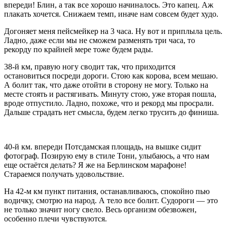
впереди! Блин, а так все хорошо начиналось. Это капец. Аж
плакать хочется. Снижаем темп, иначе нам совсем будет худо.
Догоняет меня пейсмейкер на 3 часа. Ну вот и приплыла цель.
Ладно, даже если мы не сможем разменять три часа, то
рекорду по крайней мере тоже будем рады.
38-й км, правую ногу сводит так, что приходится
остановиться посреди дороги. Стою как корова, всем мешаю.
А болит так, что даже отойти в сторону не могу. Только на
месте стоять и растягивать. Минуту стою, уже вторая пошла,
вроде отпустило. Ладно, похоже, что и рекорд мы просрали.
Дальше страдать нет смысла, будем легко трусить до финиша.
40-й км. впереди Потсдамская площадь, на вышке сидит
фотограф. Позирую ему в стиле Тони, улыбаюсь, а что нам
еще остаётся делать? Я же на Берлинском марафоне!
Стараемся получать удовольствие.
На 42-м км пункт питания, останавливаюсь, спокойно пью
водичку, смотрю на народ. А тело все болит. Судороги — это
не только значит ногу свело. Весь организм обезвожен,
особенно плечи чувствуются.