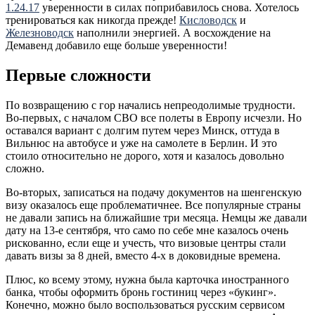
1.24.17
уверенности в силах поприбавилось снова. Хотелось
тренироваться как никогда прежде!
Кисловодск
и
Железноводск
наполнили энергией. А восхождение на
Демавенд добавило еще больше уверенности!
Первые сложности
По возвращению с гор начались непреодолимые трудности.
Во-первых, с началом СВО все полеты в Европу исчезли. Но
оставался вариант с долгим путем через Минск, оттуда в
Вильнюс на автобусе и уже на самолете в Берлин. И это
стоило относительно не дорого, хотя и казалось довольно
сложно.
Во-вторых, записаться на подачу документов на шенгенскую
визу оказалось еще проблематичнее. Все популярные страны
не давали запись на ближайшие три месяца. Немцы же давали
дату на 13-е сентября, что само по себе мне казалось очень
рискованно, если еще и учесть, что визовые центры стали
давать визы за 8 дней, вместо 4-х в доковидные времена.
Плюс, ко всему этому, нужна была карточка иностранного
банка, чтобы оформить бронь гостиниц через «букинг».
Конечно, можно было воспользоваться русским сервисом