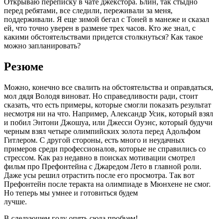
Открываю переписку в чате джекстора. Блин, так стыдно
перед ребятами, все следили, переживали за меня,
поддерживали. Я еще зимой бегал с Тоней в манеже и сказал
ей, что точно уверен в размене трех часов. Кто же знал, с
какими обстоятельствами придется столкнуться? Как такое
можно запланировать?
Резюме
Можно, конечно все свалить на обстоятельства и оправдаться,
мол дядя Володя виноват. Но справедливости ради, стоит
сказать, что есть примеры, которые смогли показать результат
несмотря ни на что. Например, Александр Усик, который взял
и побил Энтони Джошуа, или Джесси Оуэнс, который будучи
черным взял четыре олимпийских золота перед Адольфом
Гитлером. С другой стороны, есть много и неудачных
примеров среди профессионалов, которые не справились со
стрессом. Как раз недавно в поисках мотивации смотрел
фильм про Префонтейна с Джаредом Лето в главной роли.
Даже усы решил отрастить после его просмотра. Так вот
Префонтейн после теракта на олимпиаде в Мюнхене не смог.
Но теперь мы умнее и готовиться будем
лучше.
В следующем году опять сюда пробуем!