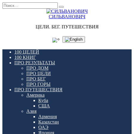
Перейти
Search
к
for:
содержанию
СИЛЬВАНОВИЧ
ЦЕЛИ. БЕГ. ПУТЕШЕСТВИЯ
100 ЦЕЛЕЙ
100 КНИГ
ПРО РЕЗУЛЬТАТЫ
ПРО ДОМ
ПРО ЦЕЛИ
ПРО БЕГ
ПРО ГОРЫ
ПРО ПУТЕШЕСТВИЯ
Америка
Куба
США
Азия
Армения
Казахстан
ОАЭ
Япония