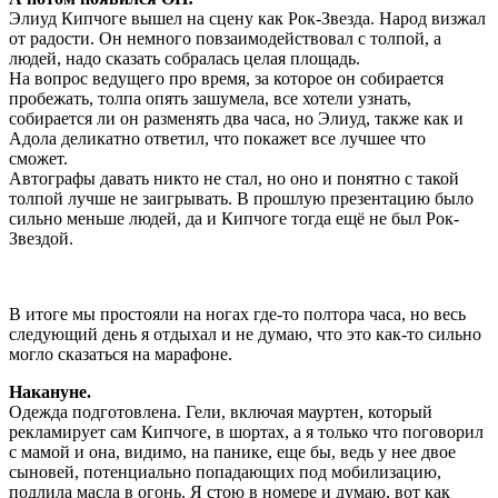
Элиуд Кипчоге вышел на сцену как Рок-Звезда. Народ визжал
от радости. Он немного повзаимодействовал с толпой, а
людей, надо сказать собралась целая площадь.
На вопрос ведущего про время, за которое он собирается
пробежать, толпа опять зашумела, все хотели узнать,
собирается ли он разменять два часа, но Элиуд, также как и
Адола деликатно ответил, что покажет все лучшее что
сможет.
Автографы давать никто не стал, но оно и понятно с такой
толпой лучше не заигрывать. В прошлую презентацию было
сильно меньше людей, да и Кипчоге тогда ещё не был Рок-
Звездой.
В итоге мы простояли на ногах где-то полтора часа, но весь
следующий день я отдыхал и не думаю, что это как-то сильно
могло сказаться на марафоне.
Накануне.
Одежда подготовлена. Гели, включая мауртен, который
рекламирует сам Кипчоге, в шортах, а я только что поговорил
с мамой и она, видимо, на панике, еще бы, ведь у нее двое
сыновей, потенциально попадающих под мобилизацию,
подлила масла в огонь. Я стою в номере и думаю, вот как