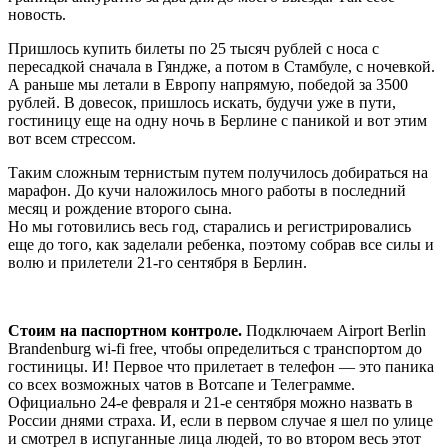
новость.
Пришлось купить билеты по 25 тысяч рублей с носа с
пересадкой сначала в Гяндже, а потом в Стамбуле, с ночевкой.
А раньше мы летали в Европу напрямую, победой за 3500
рублей. В довесок, пришлось искать, будучи уже в пути,
гостиницу еще на одну ночь в Берлине с паникой и вот этим
вот всем стрессом.
Таким сложным тернистым путем получилось добираться на
марафон. До кучи наложилось много работы в последний
месяц и рождение второго сына.
Но мы готовились весь год, старались и регистрировались
еще до того, как заделали ребенка, поэтому собрав все силы и
волю и прилетели 21-го сентября в Берлин.
Стоим на паспортном контроле.
Подключаем Airport Berlin
Brandenburg wi-fi free, чтобы определиться с транспортом до
гостиницы. И! Первое что прилетает в телефон — это паника
со всех возможных чатов в Вотсапе и Телеграмме.
Официально 24-е февраля и 21-е сентября можно назвать в
России днями страха. И, если в первом случае я шел по улице
и смотрел в испуганные лица людей, то во втором весь этот