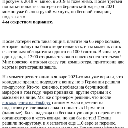
Пробуем в 2018-м -мимо, в 2019-м тоже мимо. После третьей
попытки попасть с лотереи на берлинский марафон 2021
можно уже было и рукой махнуть, но беговой товарищ
подсказал о
4-м секретном варианте.
После лотереи есть такая опция, платите на 65 евро больше,
которые пойдут на благотворительность, и ты можешь стать
счастливым обладателем одного из 1000 слотов. В январе, в
один день, в 12:00 открывается окно и «кто успел тот съел»!
Мне повезло, я открыл сразу три компьютера, приготовив две
карты и регистрация зашла.
На момент регистрации в январе 2021-го мы уже верили, что
ковидные правила подходят к концу, но в Германии решили
по-другому. Кто-то, конечно, пробился на берлинский
марафон в том году, через прививки, другие страны и с
масками на лице. Мы же с тренером решили, что после
восхождения на Эльбрус
слишком мало времени на
подготовку и слишком сложно попасть в Германию
(наивные). Была надежда на бесплатную опцию переноса от
организаторов в честь ковида, но как бы не так! Немцы
решили по-другому, и я заплатил еще 110 евро за перенос,