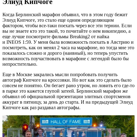
Элиуд Кипчоге
Когда Берлинский марафон объявил, что в этом году бежит
Элиуд Кипчоге, это стало еще одним определяющим
фактором, чтобы все-таки поехать через все эти тернии. Если
вы не знаете кто это такой, то почитайте о нем википедию, а
еще лучше посмотрите фильмы Breaking2 от найка
и INEOS 1:59. У меня была возможность поехать в Австрию и
посмотреть, как он менял 2 часа на марафоне, но тогда мне это
показалось сложно и дорого (наивный), но теперь упустить
возможность поучаствовать в марафоне с легендой было бы
непростительно.
Еще в Москве закрались мысли попробовать получить
автограф Кипчоге на кроссовки. Но вот как это сделать было
совсем не понятно. Он бегает рано утром, но ловить его где-то
в парке это кажется глупой затеей. Берлинский марафон же
объявил об официальной презентации элитных спортсменов
аккурат в пятницу, за день до старта. И на предыдущей Элиуд
Кипчоге как раз раздавал автографы.