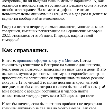
«островок», но он выдавал сильно меньше вариантов. А, как
оказалось в последствии, о гостинице в Берлине стоит и вовсе
позаботится заранее. На момент марафона все отели
повышают цены минимум на 60%, а то и в два раза и дешевые
варианты вообще найти невозможно.
Глядя на все эти непреодолимые сложности, многие из моих
товарищей, имевших регистрацию на Берлинский марафон
2022, отказались от этой идеи. И правда, нафига такой
геморрой?
Как справлялись
В итоге,
пришлось оформить карту в Минске
. Потом
сочинить путешествие в Венгрию на машине для шенгена,
благо венгры позволяли записаться на визу день в день. И это
оказалось лучшем решением, потому как европейские страны
приостановили соглашение об упрощённом визовом режиме
аккурат с 12-го числа! Это могло поставить крест на всей
поездке, если бы я не схитрил и пошел бы за визой к немцам!
Мне повезло с арендой гостиницы и удалось найти
относительно «недорогую», всего 525 евро за три ночи.
И все бы ничего, если бы внезапно прибалты не перекрыли
границы аккуратно за два дня до моего выезда. Так себе