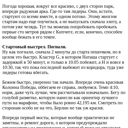
Погода хорошая, вокруг все красиво, с двух сторон парк,
впереди радужная арка. Где-то там лидеры. Они, кстати,
стартуют со всеми вместе, в одном потоке. Этому многим
стартам надо еще поучиться, а не выпускать сначала элиту, а
потом уже челядь. Тут ты можешь попробовать пробежать
первые сто метров рядом с Кипчеге, если, конечно, способен
вообще бежать в его темпе.
Стартовый выстрел. Погнали.
Ну как погнали, сначала 2 минуты до старта пешочком, но в
целом это быстро. Кластер G, в котором Наташа стартует с
задержкой в 50 минут, и только в 10.05 побежит, а H и вовсе в
10:30, так что пока последний выбежит из коридора, туда уже
лидеры готовы вбегать.
Бежим быстро, уверенно так начали. Впереди очень красивая
Колонна Победы, оббегаем ее справа, любуемся. Темп 4:10,
норм, даже чуть лучше, чем рассчитывали изначально. Бегу по
голубой разметке, которую нанесли как ориентир лучшего
пути на марафоне, чтобы было ровно 42,195 км. Смотреть по
сторонам особо не на что, Берлин не так уж красив.
Впереди первый мосты, которые вообще практически не
заметны, и ремонт дороги, о котором предупреждали
организаторы на презентации и, который тоже не отразился