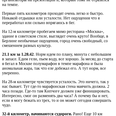
на темпе.
Первые пять километров проходят очень легко и быстро.
Никакой отдышки или усталости. Нет ощущения что я
переработал или сильно впрягаюсь в бег.
На 12-м километре пробегаем мимо ресторана «Москва»,
здание в советском стиле, выглядит очень круто! Вообще, в
Берлине необычные ощущения, город очень свободный, со
смешением разных культур.
21.1 км за 1.28.42
. Норм идем по плану, минута с небольшим
в запасе. Едим гели, пьем воду, все хорошо. За месяц до старта
я бегал в Москве полумарафон в темпе марафона и была
аномальная жара, так что еле добежал его. А тут норм, все
уверенно.
На 28-м километре чувствуется усталость. Это ничего, так у
нас бывает. Тут где-то марафонская стена маячить должна. 2
часа позади. Где-то там Кипчоге должен уже финишировать.
Интересно, смог он разменять два часа? А почему бы и нет,
если я могу бежать из трех, то и он может сегодня совершить
чудо.
32-й километр, начинаются судороги.
Рано! Еще 10 км