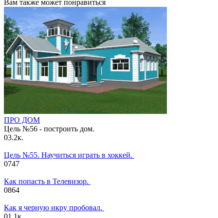
Вам также может понравиться
ПРО ДОМ
Цель №56 - построить дом.
0
3.2к.
Цель №55. Научиться играть в хоккей.
0
747
Как попасть в Телевизор.
0
864
Как я черную икру пробовал.
0
1.1к.