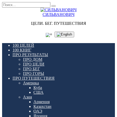
Перейти
Search
к
for:
содержанию
СИЛЬВАНОВИЧ
ЦЕЛИ. БЕГ. ПУТЕШЕСТВИЯ
100 ЦЕЛЕЙ
100 КНИГ
ПРО РЕЗУЛЬТАТЫ
ПРО ДОМ
ПРО ЦЕЛИ
ПРО БЕГ
ПРО ГОРЫ
ПРО ПУТЕШЕСТВИЯ
Америка
Куба
США
Азия
Армения
Казахстан
ОАЭ
Япония