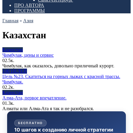
ПРО АВТОРА
ПРОГРАММЫ
Главная
»
Азия
Казахстан
Казахстан
Чимбулак, цены и сервис
0
2.5к.
Чимбулак, как оказалось, довольно приличный курорт.
100 ЦЕЛЕЙ
Цель №23. Скатиться на горных лыжах с красной трассы.
Чимбулак.
0
2.2к.
Казахстан
Алма-Ата, первое впечатление.
0
1.3к.
Алматы или Алма-Ата я так и не разобрался.
БЕСПЛАТНО
10 шагов к созданию личной стратегии