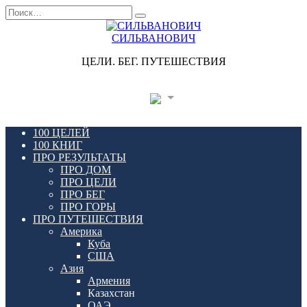
Перейти
Search
к
for:
содержанию
СИЛЬВАНОВИЧ
ЦЕЛИ. БЕГ. ПУТЕШЕСТВИЯ
100 ЦЕЛЕЙ
100 КНИГ
ПРО РЕЗУЛЬТАТЫ
ПРО ДОМ
ПРО ЦЕЛИ
ПРО БЕГ
ПРО ГОРЫ
ПРО ПУТЕШЕСТВИЯ
Америка
Куба
США
Азия
Армения
Казахстан
ОАЭ