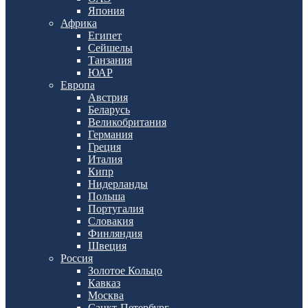
Япония
Африка
Египет
Сейшелы
Танзания
ЮАР
Европа
Австрия
Беларусь
Великобритания
Германия
Греция
Италия
Кипр
Нидерланды
Польша
Португалия
Словакия
Финляндия
Швеция
Россия
Золотое Кольцо
Кавказ
Москва
Санкт-Петербург