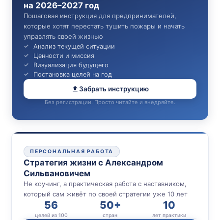
на 2026–2027 год
Пошаговая инструкция для предпринимателей,
которые хотят перестать тушить пожары и начать
управлять своей жизнью
Анализ текущей ситуации
Ценности и миссия
Визуализация будущего
Постановка целей на год
Забрать инструкцию
Без регистрации. Просто читайте и внедряйте.
ПЕРСОНАЛЬНАЯ РАБОТА
Стратегия жизни с Александром
Сильвановичем
Не коучинг, а практическая работа с наставником,
который сам живёт по своей стратегии уже 10 лет
56
50+
10
целей из 100
стран
лет практики