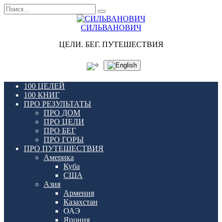
Перейти
Search
к
for:
содержанию
СИЛЬВАНОВИЧ
ЦЕЛИ. БЕГ. ПУТЕШЕСТВИЯ
100 ЦЕЛЕЙ
100 КНИГ
ПРО РЕЗУЛЬТАТЫ
ПРО ДОМ
ПРО ЦЕЛИ
ПРО БЕГ
ПРО ГОРЫ
ПРО ПУТЕШЕСТВИЯ
Америка
Куба
США
Азия
Армения
Казахстан
ОАЭ
Япония