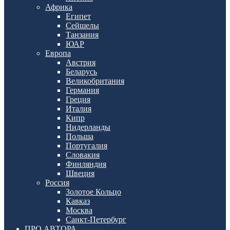
Африка
Египет
Сейшелы
Танзания
ЮАР
Европа
Австрия
Беларусь
Великобритания
Германия
Греция
Италия
Кипр
Нидерланды
Польша
Португалия
Словакия
Финляндия
Швеция
Россия
Золотое Кольцо
Кавказ
Москва
Санкт-Петербург
ПРО АВТОРА