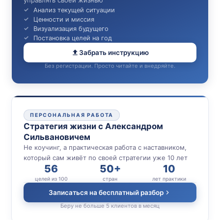
Анализ текущей ситуации
Ценности и миссия
Визуализация будущего
Постановка целей на год
Забрать инструкцию
Без регистрации. Просто читайте и внедряйте.
ПЕРСОНАЛЬНАЯ РАБОТА
Стратегия жизни с Александром
Сильвановичем
Не коучинг, а практическая работа с наставником,
который сам живёт по своей стратегии уже 10 лет
56
50+
10
целей из 100
стран
лет практики
Записаться на бесплатный разбор
Беру не больше 5 клиентов в месяц