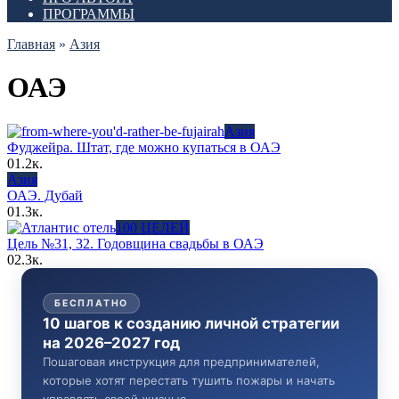
ПРОГРАММЫ
Главная
»
Азия
ОАЭ
Азия
Фуджейра. Штат, где можно купаться в ОАЭ
0
1.2к.
Азия
ОАЭ. Дубай
0
1.3к.
100 ЦЕЛЕЙ
Цель №31, 32. Годовщина свадьбы в ОАЭ
0
2.3к.
БЕСПЛАТНО
10 шагов к созданию личной стратегии
на 2026–2027 год
Пошаговая инструкция для предпринимателей,
которые хотят перестать тушить пожары и начать
управлять своей жизнью