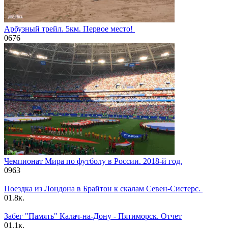
Арбузный трейл. 5км. Первое место!
0
676
Чемпионат Мира по футболу в России. 2018-й год.
0
963
Поездка из Лондона в Брайтон к скалам Севен-Систерс.
0
1.8к.
Забег "Память" Калач-на-Дону - Пятиморск. Отчет
0
1.1к.