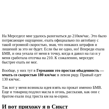
На Мерседесе мне удалось разогнаться до 210км/час. Это было
потрясающее ощущение, ехать официально по автобану с
такой огромной скоростью, зная, что никаких штрафов и
лишений за это не будет. Если бы не одно, но! Впереди ехала
БМВ, и она уехала от меня в точку, когда я давил на газ и у
меня сработала отсечка на 210. К сожалению, мерседес
быстрее ехать не мог.
Вообще, у них тут в
Германии это простая обыденность —
мчать со скоростью 180 км/час
в левом ряду. Правый едет
130 км/час.
Так вот у меня возникла идея взять на прокат именно БМВ.
Еще и товарищ подлил масла в огонь, рассказав, как они с
братом ехали под триста км на м-серии.
И вот прихожу я в Сикст