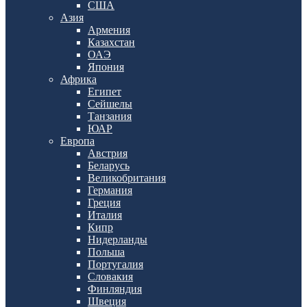
США
Азия
Армения
Казахстан
ОАЭ
Япония
Африка
Египет
Сейшелы
Танзания
ЮАР
Европа
Австрия
Беларусь
Великобритания
Германия
Греция
Италия
Кипр
Нидерланды
Польша
Португалия
Словакия
Финляндия
Швеция