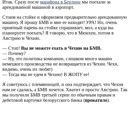
Итак. Сразу после
марафона в Берлине
мы поехали за
арендованной машиной в аэропорт.
Стоим на стойке и оформляем предварительно арендованную
машину. Я прошу БМВ и мне ее находят! УРА! Но, очень
приятный парень на стойке спрашивает, мол, а куда вы
планируете поехать? Я говорю, что в Мюнхен, потом в
Австрию и Чехию.
— Стоп!
Вы не можете ехать в Чехию на БМВ.
— Почему?
— Ну, это политика компании, слишком много машин
немецкого производства не возвращается из Чехии. Чехи,
видимо, очень их любят)
— Тогда мы не едем в Чехию! В ЖОПУ ее!
Я советуюсь с племянницей, и она подтверждает, что Чехия
нам не сдалась, а БМВ хочется. Хватит и просто Австрии. Так
мы получили БМВ третьей серии по обычным правам и
дебетовой карточке белорусского банка (
прокатило
).