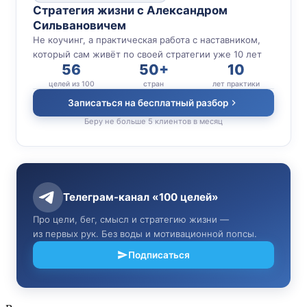
Стратегия жизни с Александром
Сильвановичем
Не коучинг, а практическая работа с наставником,
который сам живёт по своей стратегии уже 10 лет
56
50+
10
целей из 100
стран
лет практики
Записаться на бесплатный разбор
Беру не больше 5 клиентов в месяц
Телеграм-канал «100 целей»
Про цели, бег, смысл и стратегию жизни —
из первых рук. Без воды и мотивационной попсы.
Подписаться