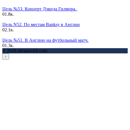
Цель №53. Концерт Дэвида Гилмора.
0
1.8к.
Цель N52. По местам Banksy в Англии
0
2.1к.
Цель №51. В Англию на футбольный матч.
0
1.3к.
© 2026 silvanovich.com