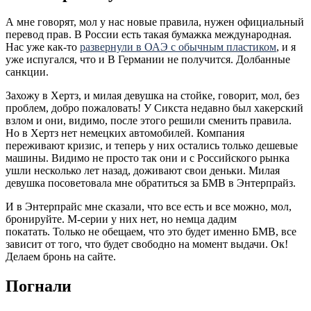
А мне говорят, мол у нас новые правила, нужен официальный
перевод прав. В России есть такая бумажка международная.
Нас уже как-то
развернули в ОАЭ с обычным пластиком
, и я
уже испугался, что и В Германии не получится. Долбанные
санкции.
Захожу в Хертз, и милая девушка на стойке, говорит, мол, без
проблем, добро пожаловать! У Сикста недавно был хакерский
взлом и они, видимо, после этого решили сменить правила.
Но в Хертз нет немецких автомобилей. Компания
переживают кризис, и теперь у них остались только дешевые
машины. Видимо не просто так они и с Российского рынка
ушли несколько лет назад, доживают свои деньки. Милая
девушка посоветовала мне обратиться за БМВ в Энтерпрайз.
И в Энтерпрайс мне сказали, что все есть и все можно, мол,
бронируйте. М-серии у них нет, но немца дадим
покатать. Только не обещаем, что это будет именно БМВ, все
зависит от того, что будет свободно на момент выдачи. Ок!
Делаем бронь на сайте.
Погнали